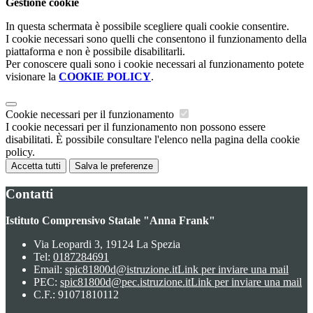
Gestione cookie
In questa schermata è possibile scegliere quali cookie consentire.
I cookie necessari sono quelli che consentono il funzionamento della
piattaforma e non è possibile disabilitarli.
Per conoscere quali sono i cookie necessari al funzionamento potete
visionare la
COOKIE POLICY
.
Cookie necessari per il funzionamento
I cookie necessari per il funzionamento non possono essere
disabilitati. È possibile consultare l'elenco nella pagina della cookie
policy.
Accetta tutti
Salva le preferenze
Contatti
Istituto Comprensivo Statale "Anna Frank"
Via Leopardi 3, 19124 La Spezia
Tel:
0187284691
Email:
spic81800d@istruzione.it
Link per inviare una mail
PEC:
spic81800d@pec.istruzione.it
Link per inviare una mail
C.F.: 91071810112