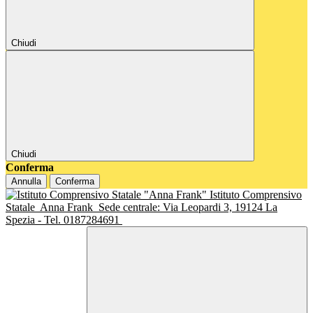
Chiudi
Chiudi
Conferma
Annulla
Conferma
Istituto Comprensivo
Statale
Anna Frank
Sede centrale: Via Leopardi 3, 19124 La
Spezia - Tel. 0187284691