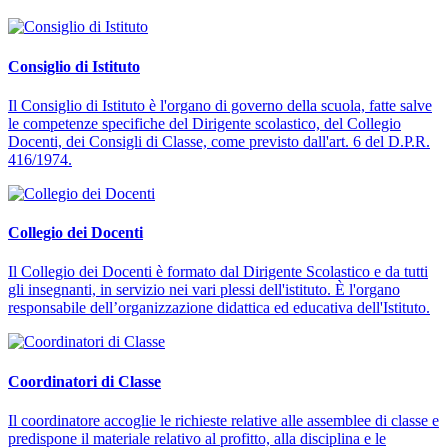
Consiglio di Istituto
Il Consiglio di Istituto è l'organo di governo della scuola, fatte salve
le competenze specifiche del Dirigente scolastico, del Collegio
Docenti, dei Consigli di Classe, come previsto dall'art. 6 del D.P.R.
416/1974.
Collegio dei Docenti
Il Collegio dei Docenti è formato dal Dirigente Scolastico e da tutti
gli insegnanti, in servizio nei vari plessi dell'istituto. È l'organo
responsabile dell’organizzazione didattica ed educativa dell'Istituto.
Coordinatori di Classe
Il coordinatore accoglie le richieste relative alle assemblee di classe e
predispone il materiale relativo al profitto, alla disciplina e le