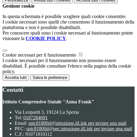
Personalizza
Rifiuta tutti
i cookies
Accetta tutti
i cookies
Gestione cookie
In questa schermata è possibile scegliere quali cookie consentire.
I cookie necessari sono quelli che consentono il funzionamento della
piattaforma e non è possibile disabilitarli.
Per conoscere quali sono i cookie necessari al funzionamento potete
visionare la
COOKIE POLICY
.
Cookie necessari per il funzionamento
I cookie necessari per il funzionamento non possono essere
disabilitati. È possibile consultare l'elenco nella pagina della cookie
policy.
Accetta tutti
Salva le preferenze
Contatti
Istituto Comprensivo Statale "Anna Frank"
Via Leopardi 3, 19124 La Spezia
Tel:
0187284691
Email:
spic81800d@istruzione.it
Link per inviare una mail
PEC:
spic81800d@pec.istruzione.it
Link per inviare una mail
C.F.: 91071810112