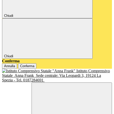
Chiudi
Chiudi
Conferma
Annulla
Conferma
Istituto Comprensivo
Statale
Anna Frank
Sede centrale: Via Leopardi 3, 19124 La
Spezia - Tel. 0187284691