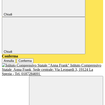
Chiudi
Chiudi
Conferma
Annulla
Conferma
Istituto Comprensivo
Statale
Anna Frank
Sede centrale: Via Leopardi 3, 19124 La
Spezia - Tel. 0187284691