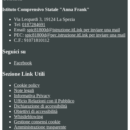
Istituto Comprensivo Statale "Anna Frank"
Via Leopardi 3, 19124 La Spezia
Tel:
0187284691
Email:
spic81800d@istruzione.it
Link per inviare una mail
PEC:
spic81800d@pec.istruzione.it
Link per inviare una mail
C.F.: 91071810112
Seguici su
Facebook
Sezione Link Utili
Cookie policy
Note legali
Informativa Privacy
Ufficio Relazioni con il Pubblico
Dichiarazione di accessibilità
Obiettivi di accessibilità
Whistleblowing
Gestione consensi cookie
Amministrazione trasparente